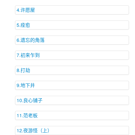
4.许愿屋
5.痊愈
6.遗忘的角落
7.初来乍到
8.打劫
9.地下井
10.良心铺子
11.范老板
12.夜游怪（上）