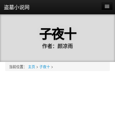
盗墓小说网
主页
子夜十
黄河捞尸人
最后一个盗墓者
作者：颜凉雨
茅山捉鬼人
盗墓笔记
当前位置：
主页
>
子夜十
>
我住在恐怖客栈
鬼吹灯
盗墓之王
藏海花
沙海