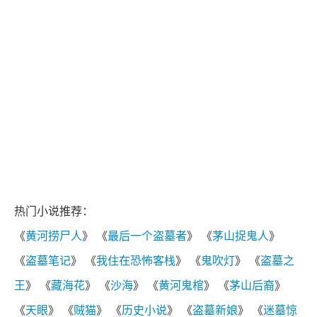
热门小说推荐：
《
黄河捞尸人
》 《
最后一个盗墓者
》 《
茅山捉鬼人
》
《
盗墓笔记
》 《
我住在恐怖客栈
》 《
鬼吹灯
》 《
盗墓之
王
》 《
藏海花
》 《
沙海
》 《
黄河鬼棺
》 《
茅山后裔
》
《
天眼
》 《
贼猫
》 《
历史小说
》 《
盗墓新娘
》 《
迷墓惊