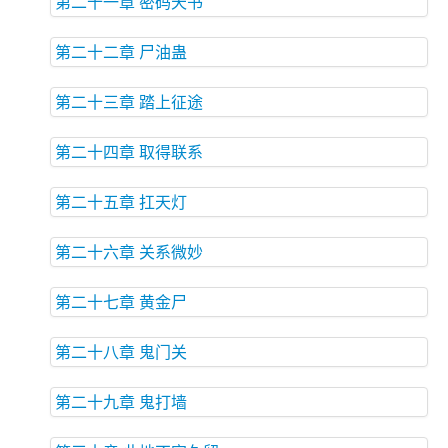
第二十一章 密码天书
第二十二章 尸油蛊
第二十三章 踏上征途
第二十四章 取得联系
第二十五章 扛天灯
第二十六章 关系微妙
第二十七章 黄金尸
第二十八章 鬼门关
第二十九章 鬼打墙