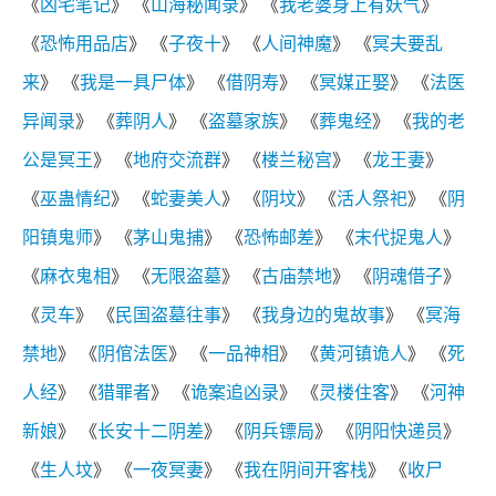
《
凶宅笔记
》 《
山海秘闻录
》 《
我老婆身上有妖气
》
《
恐怖用品店
》 《
子夜十
》 《
人间神魔
》 《
冥夫要乱
来
》 《
我是一具尸体
》 《
借阴寿
》 《
冥媒正娶
》 《
法医
异闻录
》 《
葬阴人
》 《
盗墓家族
》 《
葬鬼经
》 《
我的老
公是冥王
》 《
地府交流群
》 《
楼兰秘宫
》 《
龙王妻
》
《
巫蛊情纪
》 《
蛇妻美人
》 《
阴坟
》 《
活人祭祀
》 《
阴
阳镇鬼师
》 《
茅山鬼捕
》 《
恐怖邮差
》 《
末代捉鬼人
》
《
麻衣鬼相
》 《
无限盗墓
》 《
古庙禁地
》 《
阴魂借子
》
《
灵车
》 《
民国盗墓往事
》 《
我身边的鬼故事
》 《
冥海
禁地
》 《
阴倌法医
》 《
一品神相
》 《
黄河镇诡人
》 《
死
人经
》 《
猎罪者
》 《
诡案追凶录
》 《
灵楼住客
》 《
河神
新娘
》 《
长安十二阴差
》 《
阴兵镖局
》 《
阴阳快递员
》
《
生人坟
》 《
一夜冥妻
》 《
我在阴间开客栈
》 《
收尸