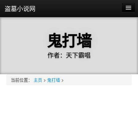
盗墓小说网
主页
鬼打墙
黄河捞尸人
最后一个盗墓者
作者：天下霸唱
茅山捉鬼人
盗墓笔记
当前位置：
主页
>
鬼打墙
>
我住在恐怖客栈
鬼吹灯
盗墓之王
藏海花
沙海