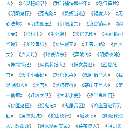
人
》 《
凶灵秘闻录
》 《
我当捕快那些年
》 《
怨气撞铃
》
《
阴阳鬼探
》 《
冤鬼路
》 《
赘婿当道
》 《
驱魔人
》 《
无
心法师
》 《
阴夫如玉
》 《
阴阳鬼咒
》 《
诡香销魂
》 《
阎
王妻
》 《
棺材王
》 《
生死簿
》 《
天官诡印
》 《
民间诡闻
怪谭
》 《
龙纹鬼师
》 《
女生寝室
》 《
王者之路
》 《
言灵
女
》 《
点天灯
》 《
地铁诡事
》 《
异陵简
》 《
阴婚夜嫁
》
《
异探笔记
》 《
幽冥剪纸人
》 《
妖女莫逃
》 《
西夏死
书
》 《
天才小毒妃
》 《
升棺见喜
》 《
阳间借命人
》 《
我
是阴阳人
》 《
灵官
》 《
灵棺夜行
》 《
茅山守尸人
》 《
第
一仙师
》 《
迁坟大队
》 《
大宋小吏
》 《
夜半鬼叫门
》
《
佛医鬼墓
》 《
捉鬼记
》 《
鬼服兵团
》 《
将盗墓进行到
底
》 《
盗墓鬼城
》 《
棺山夜行
》 《
贩妖记
》 《
阴阳代理
人之改命师
》 《
风水秘闻实录
》 《
暮夜良人
》 《
阴司夫