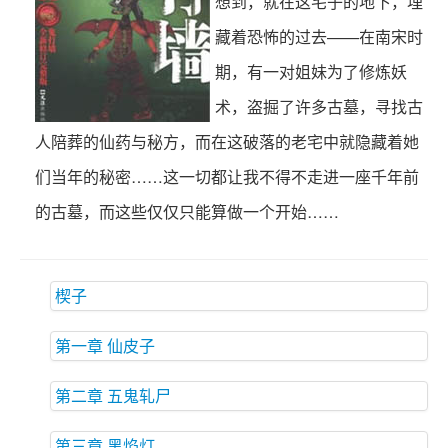
想到，就在这宅子的地下，埋
藏着恐怖的过去——在南宋时
期，有一对姐妹为了修炼妖
术，盗掘了许多古墓，寻找古
人陪葬的仙药与秘方，而在这破落的老宅中就隐藏着她
们当年的秘密……这一切都让我不得不走进一座千年前
的古墓，而这些仅仅只能算做一个开始……
楔子
第一章 仙皮子
第二章 五鬼轧尸
第三章 黑焰灯