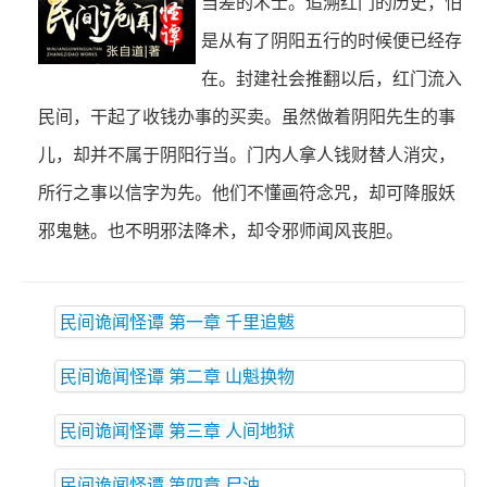
当差的术士。追溯红门的历史，怕
是从有了阴阳五行的时候便已经存
在。封建社会推翻以后，红门流入
民间，干起了收钱办事的买卖。虽然做着阴阳先生的事
儿，却并不属于阴阳行当。门内人拿人钱财替人消灾，
所行之事以信字为先。他们不懂画符念咒，却可降服妖
邪鬼魅。也不明邪法降术，却令邪师闻风丧胆。
民间诡闻怪谭 第一章 千里追魃
民间诡闻怪谭 第二章 山魁换物
民间诡闻怪谭 第三章 人间地狱
民间诡闻怪谭 第四章 尸油