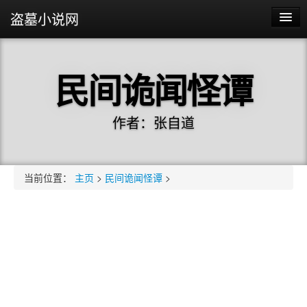
盗墓小说网
主页
民间诡闻怪谭
黄河捞尸人
最后一个盗墓者
作者：张自道
茅山捉鬼人
盗墓笔记
当前位置：
主页
>
民间诡闻怪谭
>
我住在恐怖客栈
鬼吹灯
盗墓之王
藏海花
沙海